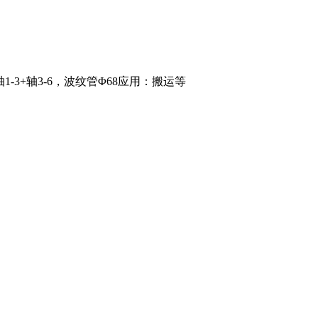
，轴1-3+轴3-6，波纹管Φ68应用：搬运等