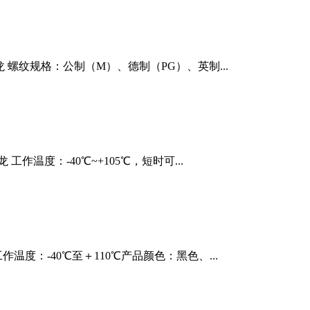
龙 螺纹规格：公制（M）、德制（PG）、英制...
工作温度：-40℃~+105℃，短时可...
温度：-40℃至＋110℃产品颜色：黑色、...