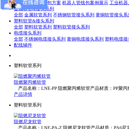
全部
机器人管线包方案
机器人管线包案例展示
工业机器
金属软管&接头系列
全部
金属软管系列
不锈钢软管接头系列
黄铜软管接头系
塑料软管&接头系列
全部
塑料软管系列
塑料软管接头系列
电缆接头系列
全部
不锈钢电缆接头系列
黄铜电缆接头系列
塑料电缆接
配线辅件
塑料软管系列
阻燃聚丙烯软管
产品名称：LNE-PP 阻燃聚丙烯软管产品材质：PP聚丙烯工
产品详情
塑料软管系列
阻燃尼龙软管
产品名称：LNE-PA-Z 阻燃尼龙软管产品材质：PA6尼龙工