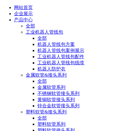
网站首页
企业展示
产品中心
全部
工业机器人管线包
全部
机器人管线包方案
机器人管线包案例展示
工业机器人管线包配件
工业机器人管线包线缆
机器人防护衣
金属软管&接头系列
全部
金属软管系列
不锈钢软管接头系列
黄铜软管接头系列
锌合金软管接头系列
塑料软管&接头系列
全部
塑料软管系列
塑料软管接头系列