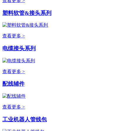
查看更多 >
塑料软管&接头系列
查看更多 >
电缆接头系列
查看更多 >
配线辅件
查看更多 >
工业机器人管线包