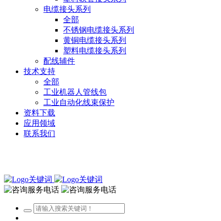
电缆接头系列
全部
不锈钢电缆接头系列
黄铜电缆接头系列
塑料电缆接头系列
配线辅件
技术支持
全部
工业机器人管线包
工业自动化线束保护
资料下载
应用领域
联系我们