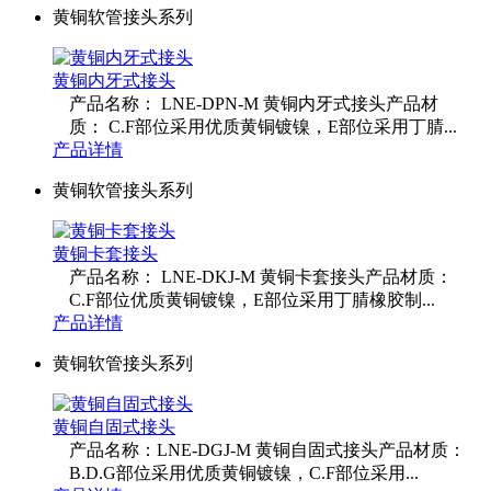
黄铜软管接头系列
黄铜内牙式接头
产品名称： LNE-DPN-M 黄铜内牙式接头产品材
质： C.F部位采用优质黄铜镀镍，E部位采用丁腈...
产品详情
黄铜软管接头系列
黄铜卡套接头
产品名称： LNE-DKJ-M 黄铜卡套接头产品材质：
C.F部位优质黄铜镀镍，E部位采用丁腈橡胶制...
产品详情
黄铜软管接头系列
黄铜自固式接头
产品名称：LNE-DGJ-M 黄铜自固式接头产品材质：
B.D.G部位采用优质黄铜镀镍，C.F部位采用...