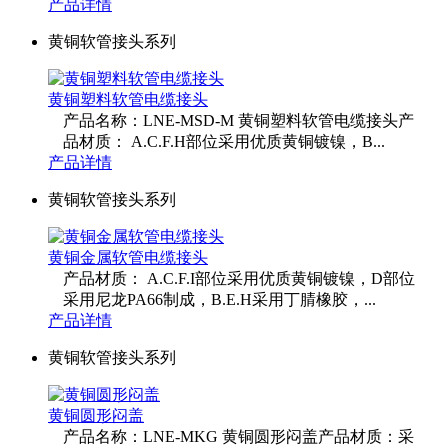
产品详情
黄铜软管接头系列
黄铜塑料软管电缆接头
产品名称：LNE-MSD-M 黄铜塑料软管电缆接头产
品材质： A.C.F.H部位采用优质黄铜镀镍，B...
产品详情
黄铜软管接头系列
黄铜金属软管电缆接头
产品材质： A.C.F.I部位采用优质黄铜镀镍，D部位
采用尼龙PA66制成，B.E.H采用丁腈橡胶，...
产品详情
黄铜软管接头系列
黄铜圆形闷盖
产品名称：LNE-MKG 黄铜圆形闷盖产品材质：采