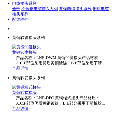
电缆接头系列
全部
不锈钢电缆接头系列
黄铜电缆接头系列
塑料电缆
接头系列
配线辅件
黄铜软管接头系列
黄铜90度接头
产品名称：LNE-DWM 黄铜90度接头产品材质：
A.C.F部位采用优质黄铜镀镍，B.E部位采用丁腈...
产品详情
黄铜软管接头系列
黄铜端式接头
产品名称：LNE-DPC 黄铜端式接头产品材质：
A.C.F部位优质黄铜镀镍，B.E部分采用丁腈橡胶...
产品详情