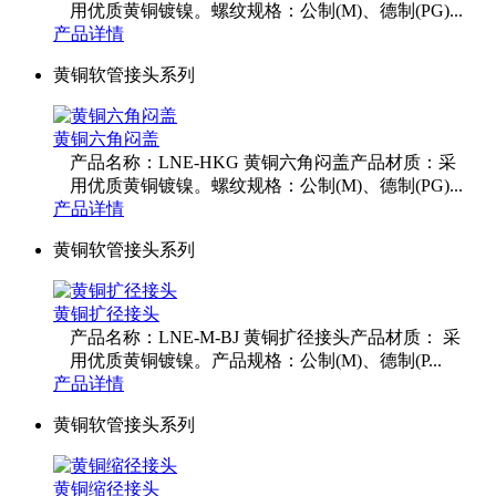
用优质黄铜镀镍。螺纹规格：公制(M)、德制(PG)...
产品详情
黄铜软管接头系列
黄铜六角闷盖
产品名称：LNE-HKG 黄铜六角闷盖产品材质：采
用优质黄铜镀镍。螺纹规格：公制(M)、德制(PG)...
产品详情
黄铜软管接头系列
黄铜扩径接头
产品名称：LNE-M-BJ 黄铜扩径接头产品材质： 采
用优质黄铜镀镍。产品规格：公制(M)、德制(P...
产品详情
黄铜软管接头系列
黄铜缩径接头