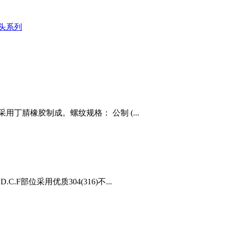
头系列
分采用丁腈橡胶制成。螺纹规格： 公制 (...
.F部位采用优质304(316)不...