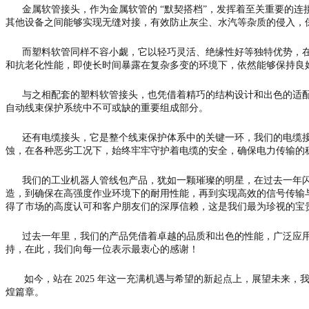
金属软管接头，作为金属软管的 “默契搭档”，发挥着至关重要的连
其他设备之间能够实现无缝对接，有效防止灰尘、水汽等杂质的侵入，
而塑料软管同样不容小觑，它以轻巧灵活、绝缘性好等独特优势，在
和抗老化性能，即使长时间暴露在复杂多变的环境下，依然能够保持良
与之相配套的塑料软管接头，也凭借着精巧的结构设计和出色的适配
自动线束保护系统中不可或缺的重要组成部分。
还有电缆接头，它是整个线束保护体系中的关键一环，我们的电缆接
蚀，在各种恶劣工况下，始终牢牢守护着电缆的安全，确保电力传输的
我们的工业机器人管线包产品，犹如一颗璀璨的明星，在过去一年闪
造，到确保在高强度作业环境下的耐用性能，再到实现高效的信号传输
得了市场的高度认可和客户朋友们的深厚信赖，这是我们最为珍视的宝
过去一年里，我们的产品凭借着卓越的品质和出色的性能，广泛应用
持，在此，我们向每一位表示最衷心的感谢！
如今，站在 2025 年这一充满机遇与希望的新起点上，展望未
煌篇章。