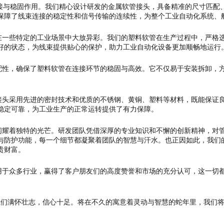
接与稳固作用。我们精心设计研发的金属软管接头，具备精准的尺寸匹配
保障了线束连接的稳定性和信号传输的连续性，为整个工业自动化系统、
一些特定的工业场景中大放异彩。我们的塑料软管在生产过程中，严格选
好的状态，为线束提供贴心的保护，助力工业自动化设备更加顺畅地运行
性，确保了塑料软管在连接环节的稳固与高效。它不仅易于安装拆卸，方
头采用先进的密封技术和优质的不锈钢、黄铜、塑料等材料，既能保证良
稳定可靠，为工业生产的正常运转提供了有力保障。
耀着独特的光芒。研发团队凭借深厚的专业知识和不懈的创新精神，对管
与防护功能，每一个细节都凝聚着团队的智慧与汗水。也正因如此，我们
贵财富。
于众多行业，赢得了客户朋友们的高度赞誉和市场的充分认可，这一切都
来，我们满怀壮志，信心十足。将在不久的寓意着灵动与智慧的蛇年里，我