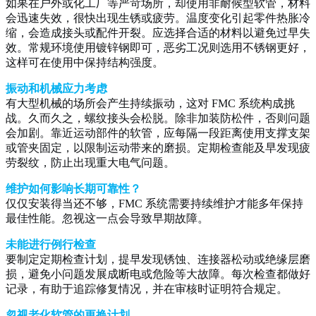
如果在户外或化工厂等严苛场所，却使用非耐候型软管，材料
会迅速失效，很快出现生锈或疲劳。温度变化引起零件热胀冷
缩，会造成接头或配件开裂。应选择合适的材料以避免过早失
效。常规环境使用镀锌钢即可，恶劣工况则选用不锈钢更好，
这样可在使用中保持结构强度。
振动和机械应力考虑
有大型机械的场所会产生持续振动，这对 FMC 系统构成挑
战。久而久之，螺纹接头会松脱。除非加装防松件，否则问题
会加剧。靠近运动部件的软管，应每隔一段距离使用支撑支架
或管夹固定，以限制运动带来的磨损。定期检查能及早发现疲
劳裂纹，防止出现重大电气问题。
维护如何影响长期可靠性？
仅仅安装得当还不够，FMC 系统需要持续维护才能多年保持
最佳性能。忽视这一点会导致早期故障。
未能进行例行检查
要制定定期检查计划，提早发现锈蚀、连接器松动或绝缘层磨
损，避免小问题发展成断电或危险等大故障。每次检查都做好
记录，有助于追踪修复情况，并在审核时证明符合规定。
忽视老化软管的更换计划