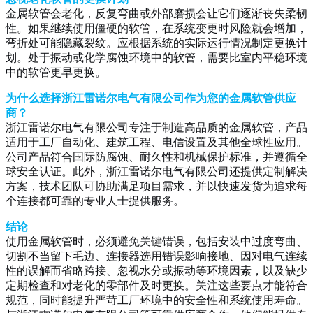
金属软管会老化，反复弯曲或外部磨损会让它们逐渐丧失柔韧
性。如果继续使用僵硬的软管，在系统变更时风险就会增加，
弯折处可能隐藏裂纹。应根据系统的实际运行情况制定更换计
划。处于振动或化学腐蚀环境中的软管，需要比室内平稳环境
中的软管更早更换。
为什么选择浙江雷诺尔电气有限公司作为您的金属软管供应
商？
浙江雷诺尔电气有限公司专注于制造高品质的金属软管，产品
适用于工厂自动化、建筑工程、电信设置及其他全球性应用。
公司产品符合国际防腐蚀、耐久性和机械保护标准，并遵循全
球安全认证。此外，浙江雷诺尔电气有限公司还提供定制解决
方案，技术团队可协助满足项目需求，并以快速发货为追求每
个连接都可靠的专业人士提供服务。
结论
使用金属软管时，必须避免关键错误，包括安装中过度弯曲、
切割不当留下毛边、连接器选用错误影响接地、因对电气连续
性的误解而省略跨接、忽视水分或振动等环境因素，以及缺少
定期检查和对老化的零部件及时更换。关注这些要点才能符合
规范，同时能提升严苛工厂环境中的安全性和系统使用寿命。