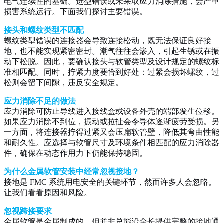
电气连续性的基础。选型错误或未采取应力消除措施，会严重
损害系统运行。下面我们探讨主要错误。
接头和螺纹类型不匹配
螺纹类型错误的连接器会导致连接松动，既无法保证良好接
地，也不能实现紧密密封。潮气往往会渗入，引起生锈或在振
动下松脱。因此，要确认接头与软管类型及设计规定的螺纹标
准相匹配。同时，拧紧力度要恰到好处：过紧会损坏螺纹，过
松则会留下间隙，违反安全规定。
应力消除不足的做法
应力消除可防止导线进入接线盒或设备外壳的端部发生位移。
如果应力消除不到位，振动或拉扯会令导体逐渐疲劳受损。另
一方面，将连接器拧得过紧又会压扁软管壁，降低其弯曲性能
和耐久性。应选择与软管尺寸及环境条件相匹配的应力消除器
件，确保在动态作用力下仍能保持稳固。
为什么金属软管安装中经常忽视接地？
接地是 FMC 系统用电安全的关键环节，然而许多人会忽略。
让我们看看原因和风险。
忽视跨接要求
金属软管是金属制成的，但并非总能沿全长提供完整的接地通