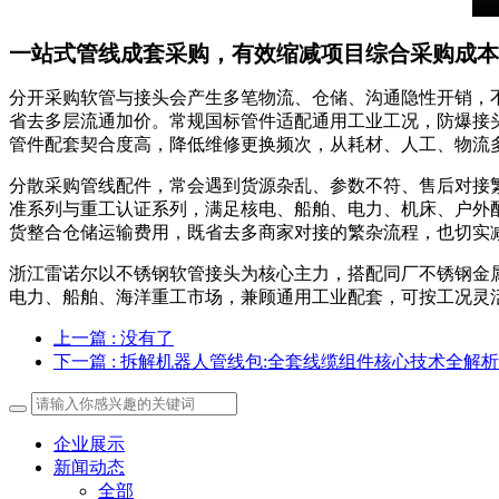
一站式管线成套采购，有效缩减项目综合采购成本
分开采购软管与接头会产生多笔物流、仓储、沟通隐性开销，
省去多层流通加价。常规国标管件适配通用工业工况，防爆接头
管件配套契合度高，降低维修更换频次，从耗材、人工、物流
分散采购管线配件，常会遇到货源杂乱、参数不符、售后对接
准系列与重工认证系列，满足核电、船舶、电力、机床、户外
货整合仓储运输费用，既省去多商家对接的繁杂流程，也切实
浙江雷诺尔以不锈钢软管接头为核心主力，搭配同厂不锈钢金属
电力、船舶、海洋重工市场，兼顾通用工业配套，可按工况灵
上一篇
: 没有了
下一篇
: 拆解机器人管线包:全套线缆组件核心技术全解析
企业展示
新闻动态
全部