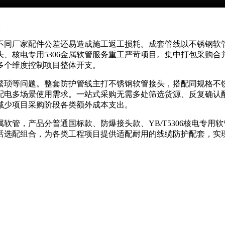
不同厂家配件公差还易造成施工返工损耗。成套管线以不锈钢软
、核电专用5306金属软管服务重工严苛项目。集中打包采购
多个维度控制项目整体开支。
繁琐等问题。整套防护管线主打不锈钢软管接头，搭配同规格不
配电多场景使用需求。一站式采购无需多处筛选货源、反复确认
减少项目采购阶段各类额外成本支出。
软管，产品分普通国标款、防爆接头款、YB/T5306核电专
活选配组合，为各类工程项目提供适配耐用的线缆防护配套，实