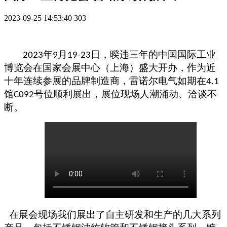
2023-09-25 14:53:40
303
年
月
日
，
暌违三年的中国国际工业
2023
9
19
-
23
博览会
在国家会展中心（上海）
盛大开办，作为近
十年连续参展的品牌制造商，雷诺尔电气如期在
4.1
馆
号位顺利展出，展位现场人潮涌动、洽谈不
C092
断。
在展会现场我们展出了自主研发和生产的几大系列