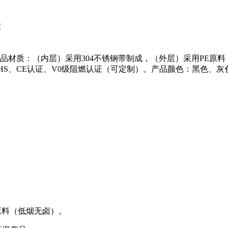
管
属软管产品材质：（内层）采用304不锈钢带制成，（外层）采用PE原
S、CE认证、V0级阻燃认证（可定制）。产品颜色：黑色、灰色
原料（低烟无卤）。