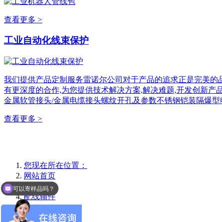
查看更多 >
工业自动化线束保护
我们提供产品定制服务雷诺尔公司对于产品的追求正是完美的品
有更深度的合作,为您提供技术解决方案,解决难题,开发创新产
金属软管接头/金属电缆接头螺纹开孔及参数不锈钢铠装隔爆型
查看更多 >
您现在所在位置：
网站首页
产品中心
可以寄样品吗？
配线辅件
×