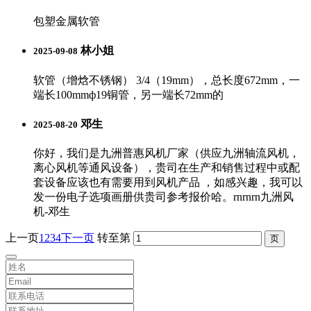
包塑金属软管
林小姐
2025-09-08
软管（增焓不锈钢） 3/4（19mm），总长度672mm，一
端长100mmф19铜管，另一端长72mm的
邓生
2025-08-20
你好，我们是九洲普惠风机厂家（供应九洲轴流风机，
离心风机等通风设备），贵司在生产和销售过程中或配
套设备应该也有需要用到风机产品 ，如感兴趣，我可以
发一份电子选项画册供贵司参考报价哈。rnrnrn九洲风
机-邓生
上一页
1
2
3
4
下一页
转至第